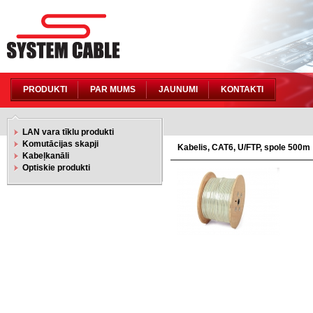
PRODUKTI
PAR MUMS
JAUNUMI
KONTAKTI
LAN vara tīklu produkti
Komutācijas skapji
Kabelis, CAT6, U/FTP, spole 500m
Kabeļkanāli
Optiskie produkti