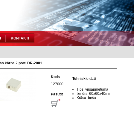
I
KONTAKTI
as kārba 2 porti DR-2001
Kods
Tehniskie dati
127000
Tips: virsapmetuma
Izmērs: 60x60x40mm
Pasūtīt
Krāsa: beša