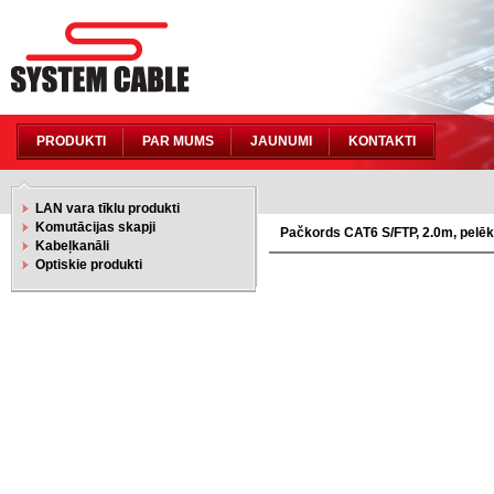
PRODUKTI
PAR MUMS
JAUNUMI
KONTAKTI
LAN vara tīklu produkti
Komutācijas skapji
Pačkords CAT6 S/FTP, 2.0m, pelē
Kabeļkanāli
Optiskie produkti