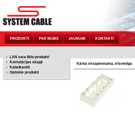
PRODUKTI
PAR MUMS
JAUNUMI
KONTAKTI
LAN vara tīklu produkti
Komutācijas skapji
Kārba virsapmetuma, trīsvietīga
Kabeļkanāli
Optiskie produkti